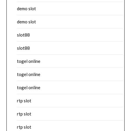
demo slot
demo slot
slot88
slot88
togel online
togel online
togel online
rtp slot
rtp slot
rtp slot