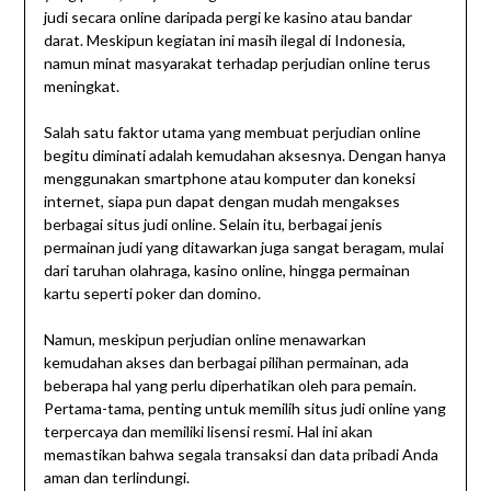
judi secara online daripada pergi ke kasino atau bandar
darat. Meskipun kegiatan ini masih ilegal di Indonesia,
namun minat masyarakat terhadap perjudian online terus
meningkat.
Salah satu faktor utama yang membuat perjudian online
begitu diminati adalah kemudahan aksesnya. Dengan hanya
menggunakan smartphone atau komputer dan koneksi
internet, siapa pun dapat dengan mudah mengakses
berbagai situs judi online. Selain itu, berbagai jenis
permainan judi yang ditawarkan juga sangat beragam, mulai
dari taruhan olahraga, kasino online, hingga permainan
kartu seperti poker dan domino.
Namun, meskipun perjudian online menawarkan
kemudahan akses dan berbagai pilihan permainan, ada
beberapa hal yang perlu diperhatikan oleh para pemain.
Pertama-tama, penting untuk memilih situs judi online yang
terpercaya dan memiliki lisensi resmi. Hal ini akan
memastikan bahwa segala transaksi dan data pribadi Anda
aman dan terlindungi.