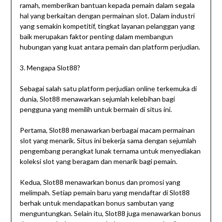
ramah, memberikan bantuan kepada pemain dalam segala
hal yang berkaitan dengan permainan slot. Dalam industri
yang semakin kompetitif, tingkat layanan pelanggan yang
baik merupakan faktor penting dalam membangun
hubungan yang kuat antara pemain dan platform perjudian.
3. Mengapa Slot88?
Sebagai salah satu platform perjudian online terkemuka di
dunia, Slot88 menawarkan sejumlah kelebihan bagi
pengguna yang memilih untuk bermain di situs ini.
Pertama, Slot88 menawarkan berbagai macam permainan
slot yang menarik. Situs ini bekerja sama dengan sejumlah
pengembang perangkat lunak ternama untuk menyediakan
koleksi slot yang beragam dan menarik bagi pemain.
Kedua, Slot88 menawarkan bonus dan promosi yang
melimpah. Setiap pemain baru yang mendaftar di Slot88
berhak untuk mendapatkan bonus sambutan yang
menguntungkan. Selain itu, Slot88 juga menawarkan bonus