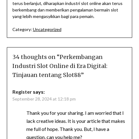
terus berlanjut, diharapkan industri slot online akan terus
berkembang dan memberikan pengalaman bermain slot
yang lebih mengasyikkan bagi para pemain.
Category:
Uncategorized
34 thoughts on “
Perkembangan
Industri Slot Online di Era Digital:
Tinjauan tentang Slot88
”
Register
says:
September 28, 2024 at 12:18 pm
Thank you for your sharing. I am worried that I
lack creative ideas. It is your article that makes
me full of hope. Thank you. But, I have a
question, can you help me?