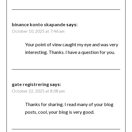
binance konto skapande
says:
October 10, 2025 at 7:46 am
Your point of view caught my eye and was very
interesting. Thanks. I have a question for you.
gate registrering
says:
October 22, 2025 at 8:08 pm
Thanks for sharing. I read many of your blog
posts, cool, your blog is very good.