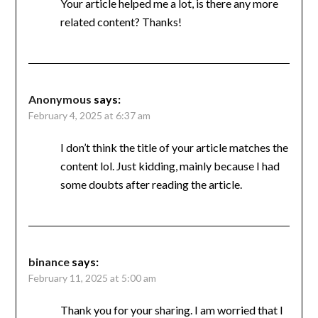
Your article helped me a lot, is there any more
related content? Thanks!
Anonymous
says:
February 4, 2025 at 6:37 am
I don’t think the title of your article matches the
content lol. Just kidding, mainly because I had
some doubts after reading the article.
binance
says:
February 11, 2025 at 5:00 am
Thank you for your sharing. I am worried that I