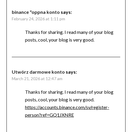
binance "oppna konto
says:
February 24, 2026 at 1:11 pm
Thanks for sharing. I read many of your blog
posts, cool, your blog is very good.
Utwórz darmowe konto
says:
March 21, 2026 at 12:47 am
Thanks for sharing. I read many of your blog
posts, cool, your blog is very good.
https://accounts.binance.com/sv/register-
person?ref=GQ1JXNRE