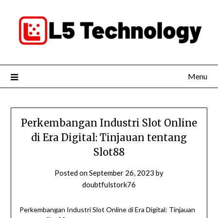
Menu
Perkembangan Industri Slot Online
di Era Digital: Tinjauan tentang
Slot88
Posted on
September 26, 2023
by
doubtfulstork76
Perkembangan Industri Slot Online di Era Digital: Tinjauan