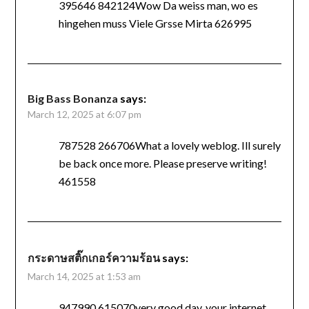
395646 842124Wow Da weiss man, wo es
hingehen muss Viele Grsse Mirta 626995
Big Bass Bonanza
says:
March 12, 2025 at 6:07 pm
787528 266706What a lovely weblog. Ill surely
be back once more. Please preserve writing!
461558
กระดาษสติ๊กเกอร์ความร้อน
says:
March 14, 2025 at 1:53 am
947990 615070very good day, your internet