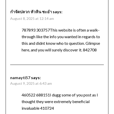
กำจัดปลวก หัวหิน ชะอำ
says:
August 8, 2025 at 12:14 am
787893 303757This website is often a walk-
through like the info you wanted in regards to
this and didnt know who to question. Glimpse
here, and you will surely discover it. 842708
namayti57
says:
August 9, 2025 at 6:43 am
460522 688151I dugg some of you post as I
thought they were extremely beneficial
invaluable 410724