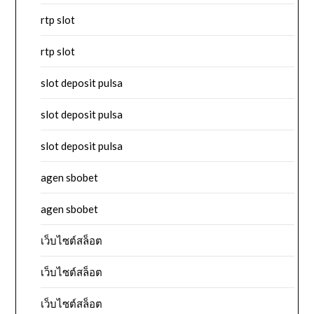
rtp slot
rtp slot
slot deposit pulsa
slot deposit pulsa
slot deposit pulsa
agen sbobet
agen sbobet
เว็บไซต์สล็อต
เว็บไซต์สล็อต
เว็บไซต์สล็อต