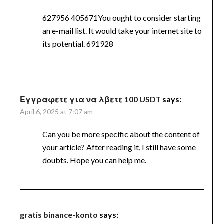
627956 405671You ought to consider starting
an e-mail list. It would take your internet site to
its potential. 691928
Εγγραφετε για να λβετε 100 USDT
says:
April 6, 2025 at 7:07 am
Can you be more specific about the content of
your article? After reading it, I still have some
doubts. Hope you can help me.
gratis binance-konto
says: