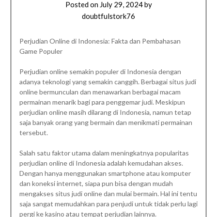
Posted on
July 29, 2024
by
doubtfulstork76
Perjudian Online di Indonesia: Fakta dan Pembahasan
Game Populer
Perjudian online semakin populer di Indonesia dengan
adanya teknologi yang semakin canggih. Berbagai situs judi
online bermunculan dan menawarkan berbagai macam
permainan menarik bagi para penggemar judi. Meskipun
perjudian online masih dilarang di Indonesia, namun tetap
saja banyak orang yang bermain dan menikmati permainan
tersebut.
Salah satu faktor utama dalam meningkatnya popularitas
perjudian online di Indonesia adalah kemudahan akses.
Dengan hanya menggunakan smartphone atau komputer
dan koneksi internet, siapa pun bisa dengan mudah
mengakses situs judi online dan mulai bermain. Hal ini tentu
saja sangat memudahkan para penjudi untuk tidak perlu lagi
pergi ke kasino atau tempat perjudian lainnya.