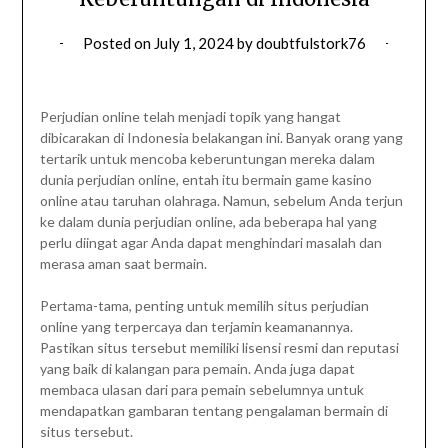
Posted on
July 1, 2024
by
doubtfulstork76
Perjudian online telah menjadi topik yang hangat
dibicarakan di Indonesia belakangan ini. Banyak orang yang
tertarik untuk mencoba keberuntungan mereka dalam
dunia perjudian online, entah itu bermain game kasino
online atau taruhan olahraga. Namun, sebelum Anda terjun
ke dalam dunia perjudian online, ada beberapa hal yang
perlu diingat agar Anda dapat menghindari masalah dan
merasa aman saat bermain.
Pertama-tama, penting untuk memilih situs perjudian
online yang terpercaya dan terjamin keamanannya.
Pastikan situs tersebut memiliki lisensi resmi dan reputasi
yang baik di kalangan para pemain. Anda juga dapat
membaca ulasan dari para pemain sebelumnya untuk
mendapatkan gambaran tentang pengalaman bermain di
situs tersebut.