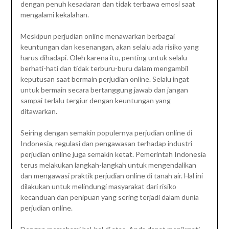
dengan penuh kesadaran dan tidak terbawa emosi saat
mengalami kekalahan.
Meskipun perjudian online menawarkan berbagai
keuntungan dan kesenangan, akan selalu ada risiko yang
harus dihadapi. Oleh karena itu, penting untuk selalu
berhati-hati dan tidak terburu-buru dalam mengambil
keputusan saat bermain perjudian online. Selalu ingat
untuk bermain secara bertanggung jawab dan jangan
sampai terlalu tergiur dengan keuntungan yang
ditawarkan.
Seiring dengan semakin populernya perjudian online di
Indonesia, regulasi dan pengawasan terhadap industri
perjudian online juga semakin ketat. Pemerintah Indonesia
terus melakukan langkah-langkah untuk mengendalikan
dan mengawasi praktik perjudian online di tanah air. Hal ini
dilakukan untuk melindungi masyarakat dari risiko
kecanduan dan penipuan yang sering terjadi dalam dunia
perjudian online.