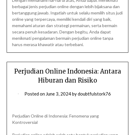
Dengan memahami hal-hal di atas, Anda dapat menikmati
berbagai jenis perjudian online dengan lebih bijaksana dan
bertanggung jawab. Ingatlah untuk selalu memilih situs judi
online yang terpercaya, memiliki kendali diri yang baik,
memahami aturan dan strategi permainan, serta bermain
secara penuh kesadaran. Dengan begitu, Anda dapat
menikmati pengalaman bermain perjudian online tanpa
harus merasa khawatir atau terbebani.
Perjudian Online Indonesia: Antara
Hiburan dan Risiko
Posted on
June 3, 2024
by
doubtfulstork76
Perjudian Online di Indonesia: Fenomena yang
Kontroversial
Perjudian online adalah salah satu bentuk perjudian yang