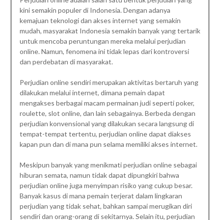
kini semakin populer di Indonesia. Dengan adanya
kemajuan teknologi dan akses internet yang semakin
mudah, masyarakat Indonesia semakin banyak yang tertarik
untuk mencoba peruntungan mereka melalui perjudian
online. Namun, fenomena ini tidak lepas dari kontroversi
dan perdebatan di masyarakat.
Perjudian online sendiri merupakan aktivitas bertaruh yang
dilakukan melalui internet, dimana pemain dapat
mengakses berbagai macam permainan judi seperti poker,
roulette, slot online, dan lain sebagainya. Berbeda dengan
perjudian konvensional yang dilakukan secara langsung di
tempat-tempat tertentu, perjudian online dapat diakses
kapan pun dan di mana pun selama memiliki akses internet.
Meskipun banyak yang menikmati perjudian online sebagai
hiburan semata, namun tidak dapat dipungkiri bahwa
perjudian online juga menyimpan risiko yang cukup besar.
Banyak kasus di mana pemain terjerat dalam lingkaran
perjudian yang tidak sehat, bahkan sampai merugikan diri
sendiri dan orang-orang di sekitarnya. Selain itu, perjudian