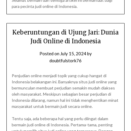
Selamat bermain dan semoga artikel ini bermanfaat bagi
para pecinta judi online di Indonesia.
Keberuntungan di Ujung Jari: Dunia
Judi Online di Indonesia
Posted on
July 15, 2024
by
doubtfulstork76
Penjudian online menjadi topik yang cukup hangat di
Indonesia belakangan ini. Banyaknya situs judi online yang
bermunculan membuat perjudian semakin mudah diakses
oleh masyarakat. Meskipun sebagian besar perjudian di
Indonesia dilarang, namun hal ini tidak menghentikan minat
masyarakat untuk bermain judi secara online.
Tentu saja, ada beberapa hal yang perlu diingat dalam
bermain judi online di Indonesia. Pertama-tama, penting
untuk memilih situs judi online yang terpercaya. Dengan