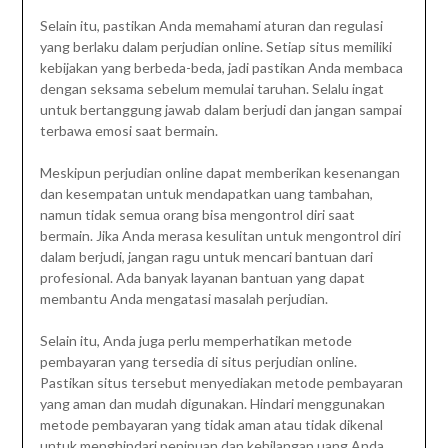
Selain itu, pastikan Anda memahami aturan dan regulasi
yang berlaku dalam perjudian online. Setiap situs memiliki
kebijakan yang berbeda-beda, jadi pastikan Anda membaca
dengan seksama sebelum memulai taruhan. Selalu ingat
untuk bertanggung jawab dalam berjudi dan jangan sampai
terbawa emosi saat bermain.
Meskipun perjudian online dapat memberikan kesenangan
dan kesempatan untuk mendapatkan uang tambahan,
namun tidak semua orang bisa mengontrol diri saat
bermain. Jika Anda merasa kesulitan untuk mengontrol diri
dalam berjudi, jangan ragu untuk mencari bantuan dari
profesional. Ada banyak layanan bantuan yang dapat
membantu Anda mengatasi masalah perjudian.
Selain itu, Anda juga perlu memperhatikan metode
pembayaran yang tersedia di situs perjudian online.
Pastikan situs tersebut menyediakan metode pembayaran
yang aman dan mudah digunakan. Hindari menggunakan
metode pembayaran yang tidak aman atau tidak dikenal
untuk menghindari penipuan dan kehilangan uang Anda.