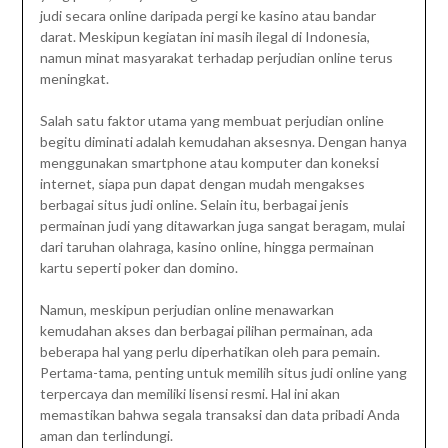
judi secara online daripada pergi ke kasino atau bandar
darat. Meskipun kegiatan ini masih ilegal di Indonesia,
namun minat masyarakat terhadap perjudian online terus
meningkat.
Salah satu faktor utama yang membuat perjudian online
begitu diminati adalah kemudahan aksesnya. Dengan hanya
menggunakan smartphone atau komputer dan koneksi
internet, siapa pun dapat dengan mudah mengakses
berbagai situs judi online. Selain itu, berbagai jenis
permainan judi yang ditawarkan juga sangat beragam, mulai
dari taruhan olahraga, kasino online, hingga permainan
kartu seperti poker dan domino.
Namun, meskipun perjudian online menawarkan
kemudahan akses dan berbagai pilihan permainan, ada
beberapa hal yang perlu diperhatikan oleh para pemain.
Pertama-tama, penting untuk memilih situs judi online yang
terpercaya dan memiliki lisensi resmi. Hal ini akan
memastikan bahwa segala transaksi dan data pribadi Anda
aman dan terlindungi.