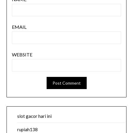
EMAIL
WEBSITE
slot gacor hari ini
⁠rupiah138