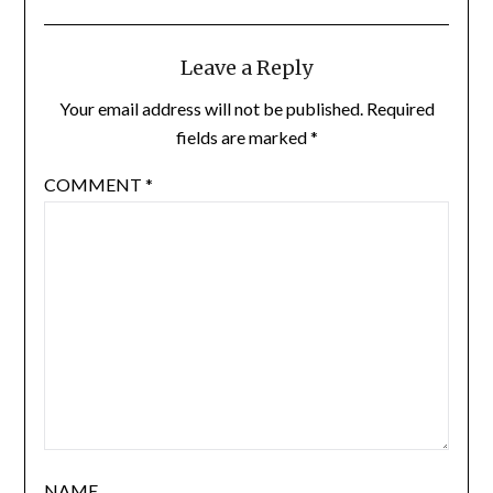
Leave a Reply
Your email address will not be published.
Required
fields are marked
*
COMMENT
*
NAME