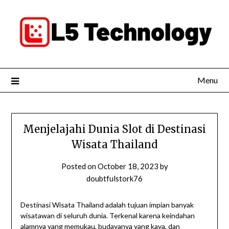
Menu
Menjelajahi Dunia Slot di Destinasi
Wisata Thailand
Posted on
October 18, 2023
by
doubtfulstork76
Destinasi Wisata Thailand adalah tujuan impian banyak
wisatawan di seluruh dunia. Terkenal karena keindahan
alamnya yang memukau, budayanya yang kaya, dan