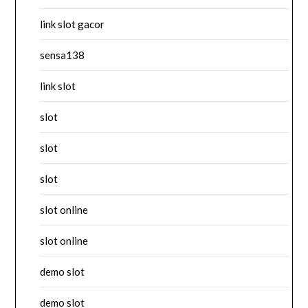
link slot gacor
sensa138
link slot
slot
slot
slot
slot online
slot online
demo slot
demo slot