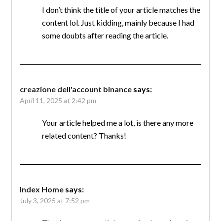
I don’t think the title of your article matches the
content lol. Just kidding, mainly because I had
some doubts after reading the article.
creazione dell'account binance
says:
April 11, 2025 at 2:42 pm
Your article helped me a lot, is there any more
related content? Thanks!
Index Home
says:
July 3, 2025 at 7:52 pm