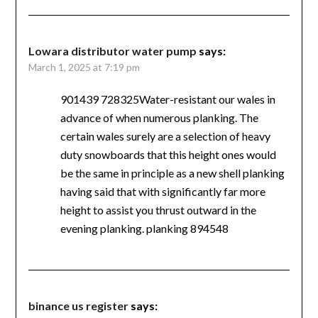
Lowara distributor water pump
says:
March 1, 2025 at 7:19 pm
901439 728325Water-resistant our wales in
advance of when numerous planking. The
certain wales surely are a selection of heavy
duty snowboards that this height ones would
be the same in principle as a new shell planking
having said that with significantly far more
height to assist you thrust outward in the
evening planking. planking 894548
binance us register
says: