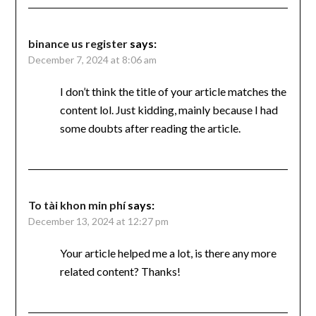
binance us register
says:
December 7, 2024 at 8:06 am
I don’t think the title of your article matches the
content lol. Just kidding, mainly because I had
some doubts after reading the article.
To tài khon min phí
says:
December 13, 2024 at 12:27 pm
Your article helped me a lot, is there any more
related content? Thanks!