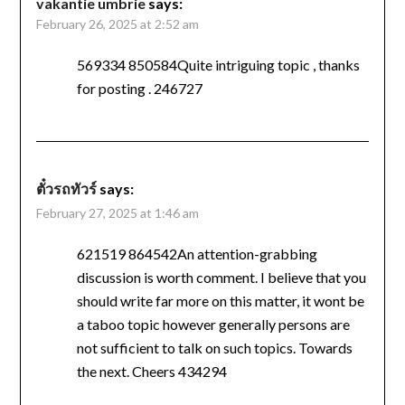
vakantie umbrie
says:
February 26, 2025 at 2:52 am
569334 850584Quite intriguing topic , thanks
for posting . 246727
ตั๋วรถทัวร์
says:
February 27, 2025 at 1:46 am
621519 864542An attention-grabbing
discussion is worth comment. I believe that you
should write far more on this matter, it wont be
a taboo topic however generally persons are
not sufficient to talk on such topics. Towards
the next. Cheers 434294