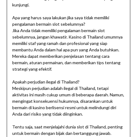
kunjungi.
Apa yang harus saya lakukan jika saya tidak memiliki
pengalaman bermain slot sebelumnya?
Jika Anda tidak memiliki pengalaman bermain slot
sebelumnya, jangan khawatir. Kasino di Thailand umumnya
memiliki staf yang ramah dan profesional yang siap
membantu Anda dalam hal apa pun yang Anda butuhkan.
Mereka dapat memberikan penjelasan tentang cara
bermain, aturan permainan, dan memberikan tips tentang
strategi yang efektif.
Apakah perjudian ilegal di Thailand?
Meskipun perjudian adalah ilegal di Thailand, tetapi
aktivitas ini masih cukup umum di beberapa daerah. Namun,
mengingat konsekuensi hukumnya, disarankan untuk
bermain di kasino berlisensi resmi untuk melindungi diri
Anda dari risiko yang tidak diinginkan.
Tentu saja, saat menjelajahi dunia slot di Thailand, penting
untuk bermain dengan bijak dan bertanggung jawab.