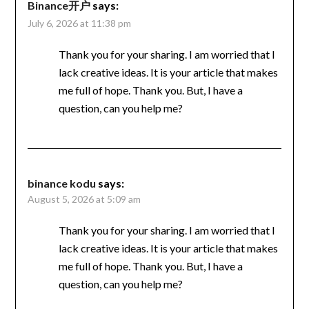
Binance开户
says:
July 6, 2026 at 11:38 pm
Thank you for your sharing. I am worried that I
lack creative ideas. It is your article that makes
me full of hope. Thank you. But, I have a
question, can you help me?
binance kodu
says:
August 5, 2026 at 5:09 am
Thank you for your sharing. I am worried that I
lack creative ideas. It is your article that makes
me full of hope. Thank you. But, I have a
question, can you help me?