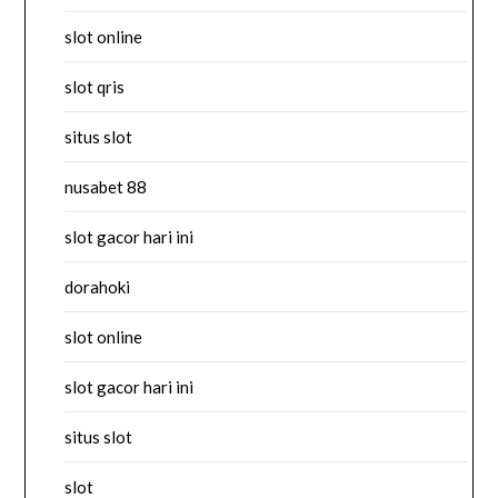
slot online
slot qris
situs slot
nusabet 88
slot gacor hari ini
dorahoki
slot online
slot gacor hari ini
situs slot
slot