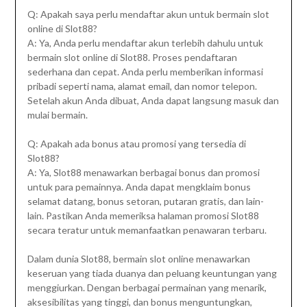
Q: Apakah saya perlu mendaftar akun untuk bermain slot
online di Slot88?
A: Ya, Anda perlu mendaftar akun terlebih dahulu untuk
bermain slot online di Slot88. Proses pendaftaran
sederhana dan cepat. Anda perlu memberikan informasi
pribadi seperti nama, alamat email, dan nomor telepon.
Setelah akun Anda dibuat, Anda dapat langsung masuk dan
mulai bermain.
Q: Apakah ada bonus atau promosi yang tersedia di
Slot88?
A: Ya, Slot88 menawarkan berbagai bonus dan promosi
untuk para pemainnya. Anda dapat mengklaim bonus
selamat datang, bonus setoran, putaran gratis, dan lain-
lain. Pastikan Anda memeriksa halaman promosi Slot88
secara teratur untuk memanfaatkan penawaran terbaru.
Dalam dunia Slot88, bermain slot online menawarkan
keseruan yang tiada duanya dan peluang keuntungan yang
menggiurkan. Dengan berbagai permainan yang menarik,
aksesibilitas yang tinggi, dan bonus menguntungkan,