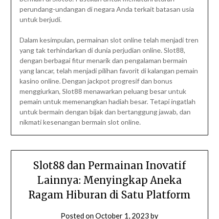
perundang-undangan di negara Anda terkait batasan usia
untuk berjudi.
Dalam kesimpulan, permainan slot online telah menjadi tren
yang tak terhindarkan di dunia perjudian online. Slot88,
dengan berbagai fitur menarik dan pengalaman bermain
yang lancar, telah menjadi pilihan favorit di kalangan pemain
kasino online. Dengan jackpot progresif dan bonus
menggiurkan, Slot88 menawarkan peluang besar untuk
pemain untuk memenangkan hadiah besar. Tetapi ingatlah
untuk bermain dengan bijak dan bertanggung jawab, dan
nikmati kesenangan bermain slot online.
Slot88 dan Permainan Inovatif
Lainnya: Menyingkap Aneka
Ragam Hiburan di Satu Platform
Posted on
October 1, 2023
by