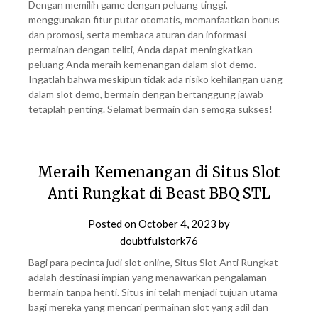
Dengan memilih game dengan peluang tinggi,
menggunakan fitur putar otomatis, memanfaatkan bonus
dan promosi, serta membaca aturan dan informasi
permainan dengan teliti, Anda dapat meningkatkan
peluang Anda meraih kemenangan dalam slot demo.
Ingatlah bahwa meskipun tidak ada risiko kehilangan uang
dalam slot demo, bermain dengan bertanggung jawab
tetaplah penting. Selamat bermain dan semoga sukses!
Meraih Kemenangan di Situs Slot
Anti Rungkat di Beast BBQ STL
Posted on
October 4, 2023
by
doubtfulstork76
Bagi para pecinta judi slot online, Situs Slot Anti Rungkat
adalah destinasi impian yang menawarkan pengalaman
bermain tanpa henti. Situs ini telah menjadi tujuan utama
bagi mereka yang mencari permainan slot yang adil dan