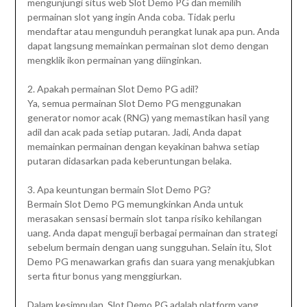
mengunjungi situs web Slot Demo PG dan memilih
permainan slot yang ingin Anda coba. Tidak perlu
mendaftar atau mengunduh perangkat lunak apa pun. Anda
dapat langsung memainkan permainan slot demo dengan
mengklik ikon permainan yang diinginkan.
2. Apakah permainan Slot Demo PG adil?
Ya, semua permainan Slot Demo PG menggunakan
generator nomor acak (RNG) yang memastikan hasil yang
adil dan acak pada setiap putaran. Jadi, Anda dapat
memainkan permainan dengan keyakinan bahwa setiap
putaran didasarkan pada keberuntungan belaka.
3. Apa keuntungan bermain Slot Demo PG?
Bermain Slot Demo PG memungkinkan Anda untuk
merasakan sensasi bermain slot tanpa risiko kehilangan
uang. Anda dapat menguji berbagai permainan dan strategi
sebelum bermain dengan uang sungguhan. Selain itu, Slot
Demo PG menawarkan grafis dan suara yang menakjubkan
serta fitur bonus yang menggiurkan.
Dalam kesimpulan, Slot Demo PG adalah platform yang