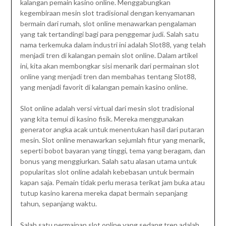
kalangan pemain kasino online. Menggabungkan
kegembiraan mesin slot tradisional dengan kenyamanan
bermain dari rumah, slot online menawarkan pengalaman
yang tak tertandingi bagi para penggemar judi. Salah satu
nama terkemuka dalam industri ini adalah Slot88, yang telah
menjadi tren di kalangan pemain slot online. Dalam artikel
ini, kita akan membongkar sisi menarik dari permainan slot
online yang menjadi tren dan membahas tentang Slot88,
yang menjadi favorit di kalangan pemain kasino online.
Slot online adalah versi virtual dari mesin slot tradisional
yang kita temui di kasino fisik. Mereka menggunakan
generator angka acak untuk menentukan hasil dari putaran
mesin. Slot online menawarkan sejumlah fitur yang menarik,
seperti bobot bayaran yang tinggi, tema yang beragam, dan
bonus yang menggiurkan. Salah satu alasan utama untuk
popularitas slot online adalah kebebasan untuk bermain
kapan saja. Pemain tidak perlu merasa terikat jam buka atau
tutup kasino karena mereka dapat bermain sepanjang
tahun, sepanjang waktu.
Salah satu permainan slot online yang sedang tren adalah