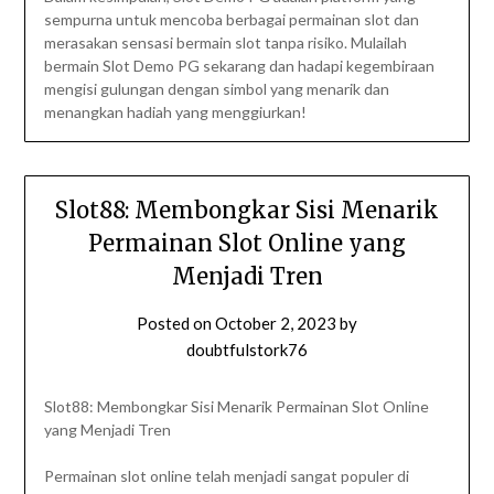
sempurna untuk mencoba berbagai permainan slot dan
merasakan sensasi bermain slot tanpa risiko. Mulailah
bermain Slot Demo PG sekarang dan hadapi kegembiraan
mengisi gulungan dengan simbol yang menarik dan
menangkan hadiah yang menggiurkan!
Slot88: Membongkar Sisi Menarik
Permainan Slot Online yang
Menjadi Tren
Posted on
October 2, 2023
by
doubtfulstork76
Slot88: Membongkar Sisi Menarik Permainan Slot Online
yang Menjadi Tren
Permainan slot online telah menjadi sangat populer di