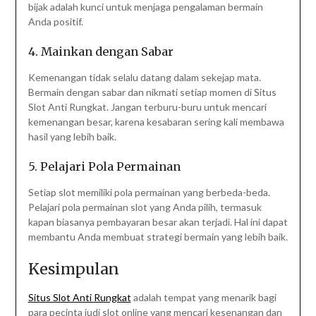
bijak adalah kunci untuk menjaga pengalaman bermain
Anda positif.
4. Mainkan dengan Sabar
Kemenangan tidak selalu datang dalam sekejap mata.
Bermain dengan sabar dan nikmati setiap momen di Situs
Slot Anti Rungkat. Jangan terburu-buru untuk mencari
kemenangan besar, karena kesabaran sering kali membawa
hasil yang lebih baik.
5. Pelajari Pola Permainan
Setiap slot memiliki pola permainan yang berbeda-beda.
Pelajari pola permainan slot yang Anda pilih, termasuk
kapan biasanya pembayaran besar akan terjadi. Hal ini dapat
membantu Anda membuat strategi bermain yang lebih baik.
Kesimpulan
Situs Slot Anti Rungkat
adalah tempat yang menarik bagi
para pecinta judi slot online yang mencari kesenangan dan