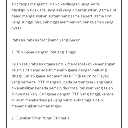
slot tanpa mengambil risiko kehilangan uang Anda.
Meskipun tidak ada uang asli yang dipertaruhkan, game slot
demo menggunakan sistem yang sama seperti game slot
uang sungguhan, sehingga memberikan pengalaman yang
nyata.
Rahasia-rahasia Slot Demo yang Gacor
1. Pilih Game dengan Peluang Tinggi
Salah satu rahasia utama untuk mendapatkan kemenangan
dalam slot demo adalah memilih game dengan peluang
tinggi. Setiap game slot memiliki RTP (Return to Player)
yang berbeda. RTP mengacu pada persentase uang yang
dikembalikan kepada pemain dari total taruhan yang telah
diinvestasikan. Cari game dengan RTP yang tinggi, karena
ini akan memberikan peluang yang lebih tinggi untuk
memenangkan kemenangan.
2. Gunakan Fitur Putar Otomatis