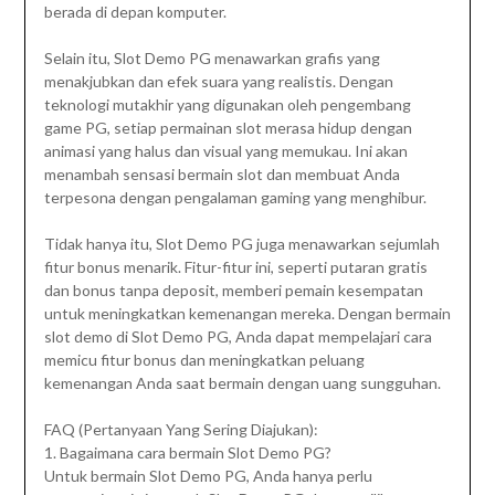
berada di depan komputer.
Selain itu, Slot Demo PG menawarkan grafis yang
menakjubkan dan efek suara yang realistis. Dengan
teknologi mutakhir yang digunakan oleh pengembang
game PG, setiap permainan slot merasa hidup dengan
animasi yang halus dan visual yang memukau. Ini akan
menambah sensasi bermain slot dan membuat Anda
terpesona dengan pengalaman gaming yang menghibur.
Tidak hanya itu, Slot Demo PG juga menawarkan sejumlah
fitur bonus menarik. Fitur-fitur ini, seperti putaran gratis
dan bonus tanpa deposit, memberi pemain kesempatan
untuk meningkatkan kemenangan mereka. Dengan bermain
slot demo di Slot Demo PG, Anda dapat mempelajari cara
memicu fitur bonus dan meningkatkan peluang
kemenangan Anda saat bermain dengan uang sungguhan.
FAQ (Pertanyaan Yang Sering Diajukan):
1. Bagaimana cara bermain Slot Demo PG?
Untuk bermain Slot Demo PG, Anda hanya perlu