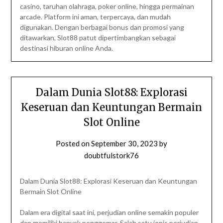
casino, taruhan olahraga, poker online, hingga permainan
arcade. Platform ini aman, terpercaya, dan mudah
digunakan. Dengan berbagai bonus dan promosi yang
ditawarkan, Slot88 patut dipertimbangkan sebagai
destinasi hiburan online Anda.
Dalam Dunia Slot88: Explorasi
Keseruan dan Keuntungan Bermain
Slot Online
Posted on
September 30, 2023
by
doubtfulstork76
Dalam Dunia Slot88: Explorasi Keseruan dan Keuntungan
Bermain Slot Online
Dalam era digital saat ini, perjudian online semakin populer
dan memiliki banyak penggemar. Salah satu jenis perjudian