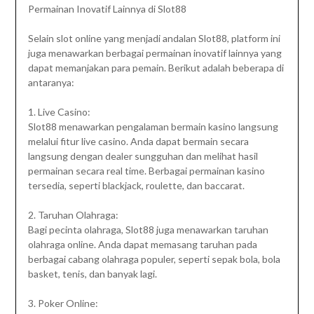
Permainan Inovatif Lainnya di Slot88
Selain slot online yang menjadi andalan Slot88, platform ini
juga menawarkan berbagai permainan inovatif lainnya yang
dapat memanjakan para pemain. Berikut adalah beberapa di
antaranya:
1. Live Casino:
Slot88 menawarkan pengalaman bermain kasino langsung
melalui fitur live casino. Anda dapat bermain secara
langsung dengan dealer sungguhan dan melihat hasil
permainan secara real time. Berbagai permainan kasino
tersedia, seperti blackjack, roulette, dan baccarat.
2. Taruhan Olahraga:
Bagi pecinta olahraga, Slot88 juga menawarkan taruhan
olahraga online. Anda dapat memasang taruhan pada
berbagai cabang olahraga populer, seperti sepak bola, bola
basket, tenis, dan banyak lagi.
3. Poker Online: