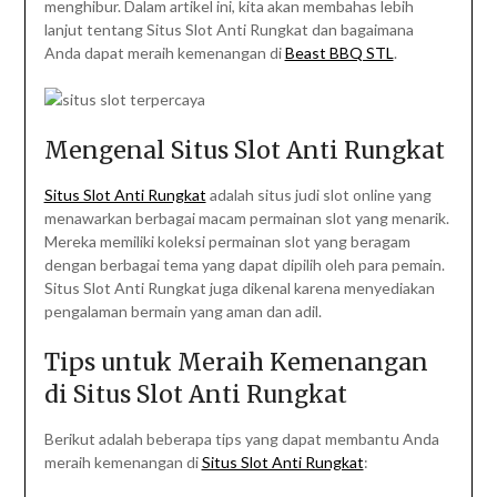
menghibur. Dalam artikel ini, kita akan membahas lebih
lanjut tentang Situs Slot Anti Rungkat dan bagaimana
Anda dapat meraih kemenangan di
Beast BBQ STL
.
Mengenal Situs Slot Anti Rungkat
Situs Slot Anti Rungkat
adalah situs judi slot online yang
menawarkan berbagai macam permainan slot yang menarik.
Mereka memiliki koleksi permainan slot yang beragam
dengan berbagai tema yang dapat dipilih oleh para pemain.
Situs Slot Anti Rungkat juga dikenal karena menyediakan
pengalaman bermain yang aman dan adil.
Tips untuk Meraih Kemenangan
di Situs Slot Anti Rungkat
Berikut adalah beberapa tips yang dapat membantu Anda
meraih kemenangan di
Situs Slot Anti Rungkat
: